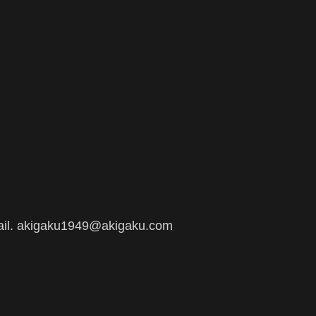
il. akigaku1949@akigaku.com