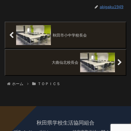
akigaku1949
秋田市小中学校長会
大曲仙北校長会
ホーム
ＴＯＰＩＣＳ
秋田県学校生活協同組合