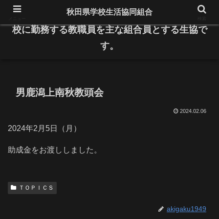
秋田県学校生活協同組合
県内の公立小・中学校と高等学校、特別支援学
メニュー
検索
校に勤務する教職員を主な組合員とする生協で
す。
男鹿潟上南秋教頭会
2024.02.06
2024年2月5日（月）
助成金をお渡ししました。
ＴＯＰＩＣＳ
akigaku1949