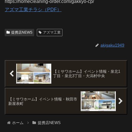
https://homecleaning-order.com/gakkyo-cp/
アズマ工業チラシ（PDF）
提携店NEWS
アズマ工業
akigaku1949
【ミサワホーム】イベント情報・泉北1
丁目・泉北3丁目・大潟村中央
【ミサワホーム】イベント情報・秋田市
新屋表町
ホーム
提携店NEWS